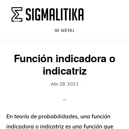
Ir
al
contenido
SIGMALITIKA
La
MENU
principal
enciclopedia
de
Función indicadora o
la
indicatriz
probabilidad,
estadística
·
Abr 28, 2021
·
y
machine
learning
En teoría de probabilidades, una
función
indicadora o indicatriz
es una función que