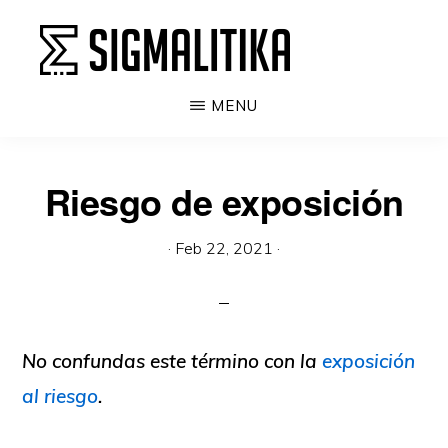
Ir
al
contenido
SIGMALITIKA
La
MENU
principal
enciclopedia
de
Riesgo de exposición
la
probabilidad,
·
Feb 22, 2021
·
estadística
y
machine
No confundas este término con la
exposición
learning
al riesgo
.