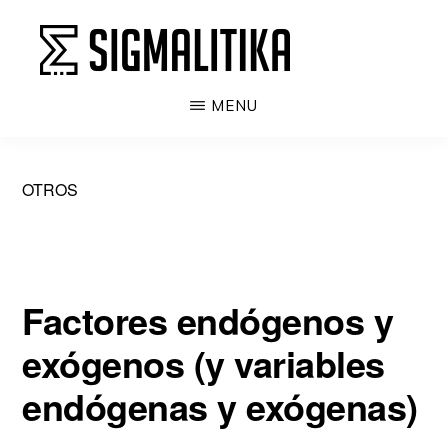
Ir
al
contenido
SIGMALITIKA
La
MENU
principal
enciclopedia
de
OTROS
la
probabilidad,
estadística
y
Factores endógenos y
machine
exógenos (y variables
learning
endógenas y exógenas)